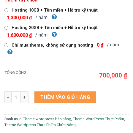
là:
tại
1,000,000 ₫.
là:
Hosting 10GB + Tên miền + Hỗ trợ kỹ thuật
700,000 ₫.
/ năm
1,300,000 ₫
Hosting 20GB + Tên miền + Hỗ trợ kỹ thuật
/ năm
1,600,000 ₫
/ năm
0 ₫
Chỉ mua theme, không sử dụng hosting
TỔNG CỘNG
700,000 ₫
Theme wordpress bán mật ong 1 số lượng
THÊM VÀO GIỎ HÀNG
Danh mục:
Theme wordpress bán hàng
,
Theme WordPress Thực Phẩm
,
Theme Wordpress Thực Phẩm Chức Năng