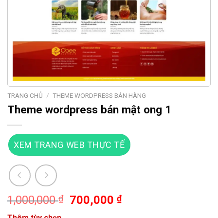
TRANG CHỦ
/
THEME WORDPRESS BÁN HÀNG
Theme wordpress bán mật ong 1
XEM TRANG WEB THỰC TẾ
Giá
Giá
1,000,000
₫
700,000
₫
gốc
hiện
Thêm tùy chọn