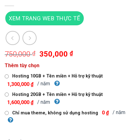
XEM TRANG WEB THỰC TẾ
Giá
Giá
750,000
₫
350,000
₫
gốc
hiện
Thêm tùy chọn
là:
tại
750,000 ₫.
là:
Hosting 10GB + Tên miền + Hỗ trợ kỹ thuật
350,000 ₫.
/ năm
1,300,000 ₫
Hosting 20GB + Tên miền + Hỗ trợ kỹ thuật
/ năm
1,600,000 ₫
/ năm
0 ₫
Chỉ mua theme, không sử dụng hosting