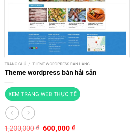
TRANG CHỦ
/
THEME WORDPRESS BÁN HÀNG
Theme wordpress bán hải sản
XEM TRANG WEB THỰC TẾ
Giá
Giá
1,200,000
₫
600,000
₫