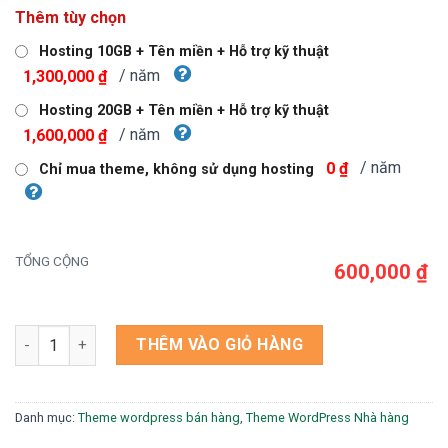
gốc
hiện
Thêm tùy chọn
là:
tại
1,200,000 ₫.
là:
Hosting 10GB + Tên miền + Hỗ trợ kỹ thuật
600,000 ₫.
/ năm
1,300,000 ₫
Hosting 20GB + Tên miền + Hỗ trợ kỹ thuật
/ năm
1,600,000 ₫
/ năm
0 ₫
Chỉ mua theme, không sử dụng hosting
TỔNG CỘNG
600,000 ₫
Theme wordpress bán hải sản số lượng
THÊM VÀO GIỎ HÀNG
Danh mục:
Theme wordpress bán hàng
,
Theme WordPress Nhà hàng