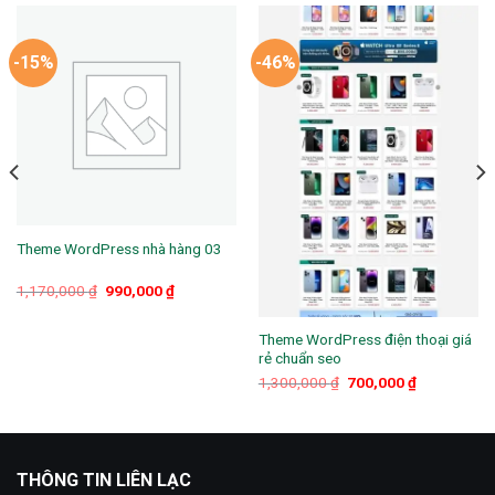
-15%
-46%
Theme WordPress nhà hàng 03
Giá
Giá
1,170,000
₫
990,000
₫
gốc
hiện
là:
tại
1,170,000 ₫.
là:
Theme WordPress điện thoại giá
.
990,000 ₫.
rẻ chuẩn seo
Giá
Giá
1,300,000
₫
700,000
₫
gốc
hiện
là:
tại
1,300,000 ₫.
là:
700,000 ₫.
THÔNG TIN LIÊN LẠC