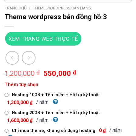
TRANG CHỦ
/
THEME WORDPRESS BÁN HÀNG
Theme wordpress bán đồng hồ 3
XEM TRANG WEB THỰC TẾ
Giá
Giá
1,200,000
₫
550,000
₫
gốc
hiện
Thêm tùy chọn
là:
tại
1,200,000 ₫.
là:
Hosting 10GB + Tên miền + Hỗ trợ kỹ thuật
550,000 ₫.
/ năm
1,300,000 ₫
Hosting 20GB + Tên miền + Hỗ trợ kỹ thuật
/ năm
1,600,000 ₫
/ năm
0 ₫
Chỉ mua theme, không sử dụng hosting