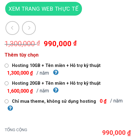
XEM TRANG WEB THỰC TẾ
Giá
Giá
1,300,000
₫
990,000
₫
gốc
hiện
Thêm tùy chọn
là:
tại
1,300,000 ₫.
là:
Hosting 10GB + Tên miền + Hỗ trợ kỹ thuật
990,000 ₫.
/ năm
1,300,000 ₫
Hosting 20GB + Tên miền + Hỗ trợ kỹ thuật
/ năm
1,600,000 ₫
/ năm
0 ₫
Chỉ mua theme, không sử dụng hosting
TỔNG CỘNG
990,000 ₫