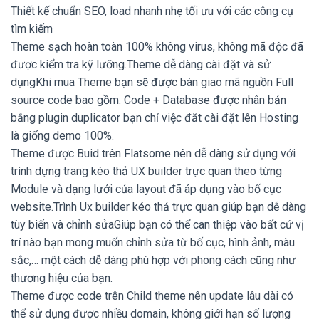
Thiết kế chuẩn SEO, load nhanh nhẹ tối ưu với các công cụ
tìm kiếm
Theme sạch hoàn toàn 100% không virus, không mã độc đã
được kiểm tra kỹ lưỡng.Theme dễ dàng cài đặt và sử
dụngKhi mua Theme bạn sẽ được bàn giao mã nguồn Full
source code bao gồm: Code + Database được nhân bản
bằng plugin duplicator bạn chỉ việc đăt cài đặt lên Hosting
là giống demo 100%.
Theme được Buid trên Flatsome nên dễ dàng sử dụng với
trình dựng trang kéo thả UX builder trực quan theo từng
Module và dạng lưới của layout đã áp dụng vào bố cục
website.Trình Ux builder kéo thả trực quan giúp bạn dễ dàng
tùy biến và chỉnh sửaGiúp bạn có thể can thiệp vào bất cứ vị
trí nào bạn mong muốn chỉnh sửa từ bố cục, hình ảnh, màu
sắc,… một cách dễ dàng phù hợp với phong cách cũng như
thương hiệu của bạn.
Theme được code trên Child theme nên update lâu dài có
thể sử dụng được nhiều domain, không giới hạn số lượng