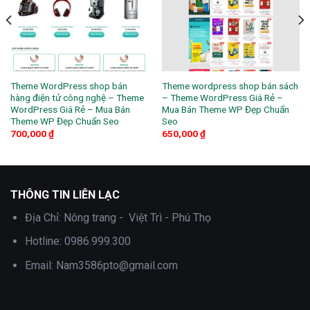
Theme WordPress shop bán
Theme wordpress shop bán sách
hàng điện tử công nghệ – Theme
– Theme WordPress Giá Rẻ –
WordPress Giá Rẻ – Mua Bán
Mua Bán Theme WP Đẹp Chuẩn
Theme WP Đẹp Chuẩn Seo
Seo
700,000
₫
650,000
₫
THÔNG TIN LIÊN LẠC
Địa Chỉ:
Nông trang - Việt Trì - Phú Thọ
Hotline:
0986.999.300
Email:
Nam3586pto@gmail.com