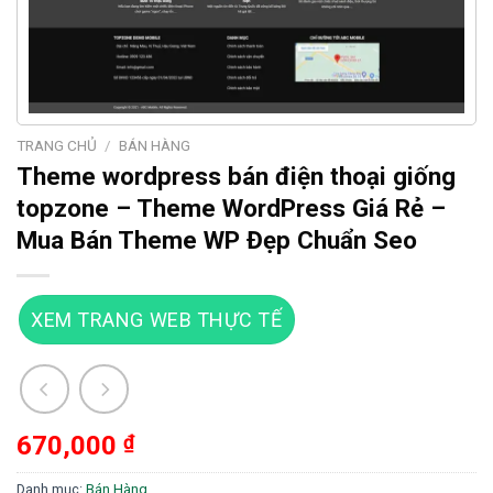
TRANG CHỦ
/
BÁN HÀNG
Theme wordpress bán điện thoại giống
topzone – Theme WordPress Giá Rẻ –
Mua Bán Theme WP Đẹp Chuẩn Seo
XEM TRANG WEB THỰC TẾ
670,000
₫
Danh mục:
Bán Hàng