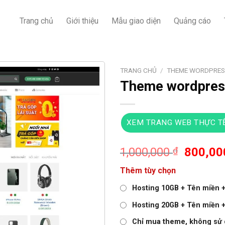
Trang chủ
Giới thiệu
Mẫu giao diện
Quảng cáo
TRANG CHỦ
/
THEME WORDPRES
Theme wordpress
XEM TRANG WEB THỰC T
Giá
1,000,000
₫
800,0
gốc
Thêm tùy chọn
là:
1,000,0
Hosting 10GB + Tên miền + 
Hosting 20GB + Tên miền + 
Chỉ mua theme, không sử 