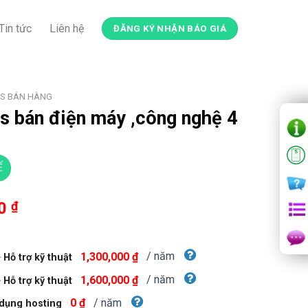
Tin tức
Liên hệ
ĐĂNG KÝ NHẬN BÁO GIÁ
S BÁN HÀNG
 bán điện máy ,công nghệ 4
Ế
Giá
00
₫
hiện
tại
00 ₫.
là:
/ năm
1,300,000 ₫
Hỗ trợ kỹ thuật
800,000 ₫.
/ năm
1,600,000 ₫
Hỗ trợ kỹ thuật
/ năm
0 ₫
dụng hosting