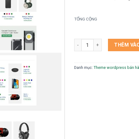
TỔNG CỘNG
Theme wordpress bán điện má
THÊM VÀO
Danh mục:
Theme wordpress bán h