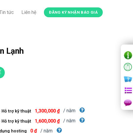
Tin tức
Liên hệ
ĐĂNG KÝ NHẬN BÁO GIÁ
n Lạnh
Ế
/ năm
1,300,000 ₫
Hỗ trợ kỹ thuật
/ năm
1,600,000 ₫
Hỗ trợ kỹ thuật
/ năm
0 ₫
dụng hosting