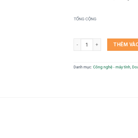
TỔNG CỘNG
Mẫu Website Điện Lạnh số lư
THÊM VÀO
Danh mục:
Công nghệ - máy tính
,
Do