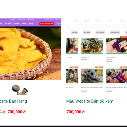
site Bán Hàng
Mẫu Website Bán đồ xăm
Giá
Giá
00
₫
700,000
₫
700,000
₫
gốc
hiện
là:
tại
1,000,000 ₫.
là: