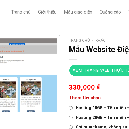
Trang chủ
Giới thiệu
Mẫu giao diện
Quảng cáo
TRANG CHỦ
/
KHÁC
Mẫu Website Điệ
XEM TRANG WEB THỰC T
330,000
₫
Thêm tùy chọn
Hosting 10GB + Tên miền + 
Hosting 20GB + Tên miền + 
Chỉ mua theme, không sử 