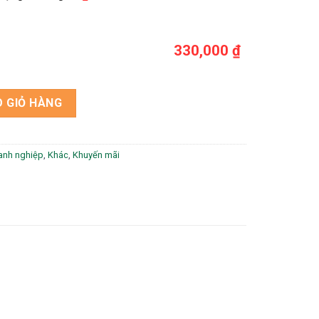
330,000 ₫
ợng
 GIỎ HÀNG
anh nghiệp
,
Khác
,
Khuyến mãi